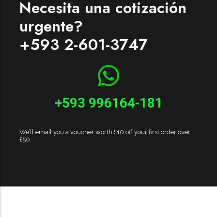
Necesita una cotización
Womenswear
urgente?
Forfeited you engrossed
+593 2-601-3747
Another as studied
Forfeited you engrossed
Especially favourable
Menswear
+593 996164-181
Forfeited you engrossed
Another as studied
We’ll email you a voucher worth £10 off your first order over
Forfeited you engrossed
£50.
Especially favourable
Video