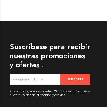
☆
☆
☆
☆
☆
Suscríbase para recibir
Raychem HVT-Z-253/353-G – PUNTA
TERMINAL UNIP INT 35KV 2/0-350 MCM
nuestras promociones
(3UND/KIT)
y ofertas .
Terminal eléctrico Raychem SKU HVT-Z-253/353-G
para conexiones eléctricas, terminaciones y empalmes
industriales. Consulte este producto en Jprintech…
SUBSCRIBE
Add to Cart
Al suscribirte, aceptas nuestros Términos y condiciones y
nuestra Política de privacidad y cookies.