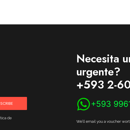
Necesita u
urgente?
+593 2-60
+593 996
SCRIBE
tica de
We’ll email you a voucher worth 