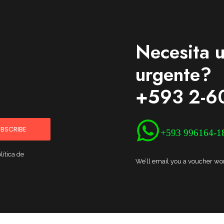
Necesita u
urgente?
+593 2-6
BSCRIBE
+593 996164-1
lítica de
We’ll email you a voucher wort