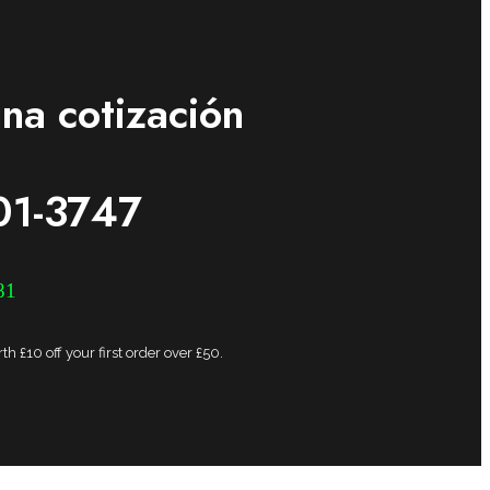
na cotización
01-3747
81
h £10 off your first order over £50.