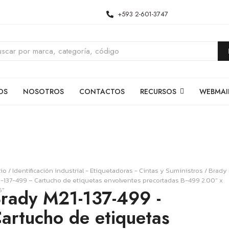
+593 2-601-3747
OS
NOSOTROS
CONTACTOS
RECURSOS
WEBMAI
cio
/
Identificación industrial - Etiquetadoras - Cintas y Suministros
/ Brady
-137-499 – Cartucho de etiquetas envolventes precortadas B-499 2.00″ x
5″
rady M21-137-499 -
artucho de etiquetas