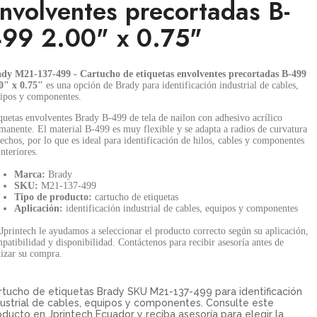
nvolventes precortadas B-
99 2.00" x 0.75"
dy M21-137-499 - Cartucho de etiquetas envolventes precortadas B-499
0" x 0.75"
es una opción de Brady para identificación industrial de cables,
ipos y componentes.
quetas envolventes Brady B-499 de tela de nailon con adhesivo acrílico
manente. El material B-499 es muy flexible y se adapta a radios de curvatura
rechos, por lo que es ideal para identificación de hilos, cables y componentes
interiores.
Marca:
Brady
SKU:
M21-137-499
Tipo de producto:
cartucho de etiquetas
Aplicación:
identificación industrial de cables, equipos y componentes
Jprintech le ayudamos a seleccionar el producto correcto según su aplicación,
patibilidad y disponibilidad. Contáctenos para recibir asesoría antes de
lizar su compra.
rtucho de etiquetas Brady SKU M21-137-499 para identificación
dustrial de cables, equipos y componentes. Consulte este
oducto en Jprintech Ecuador y reciba asesoría para elegir la