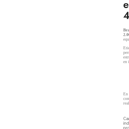
e
4
Bra
2.0
equ
Eti
per
est
en 
En 
com
rea
Ca
in
pr