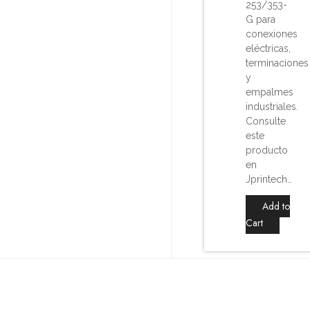
253/353-
G para
conexiones
eléctricas,
terminaciones
y
empalmes
industriales.
Consulte
este
producto
en
Jprintech…
Add to
Cart