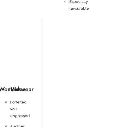
Especially
favourable
Womenswear
Video
Forfeited
you
engrossed
Another