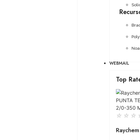
Soli
Recurs
Bra
Pol
Noa
WEBMAIL
Top Rat
☆
☆
☆
Raychem