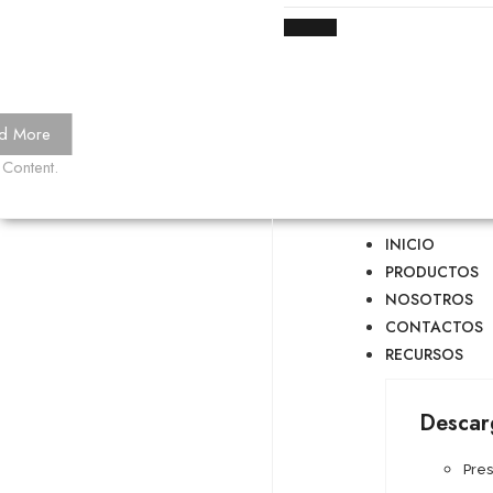
d More
 Content.
INICIO
PRODUCTOS
NOSOTROS
CONTACTOS
RECURSOS
Descar
Pre