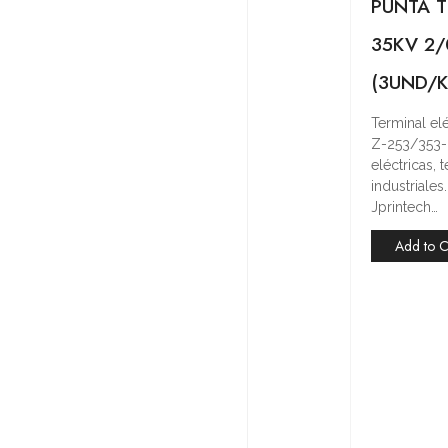
PUNTA T
35KV 2
(3UND/K
Terminal e
Z-253/353-
eléctricas,
industriale
Jprintech…
Add to C