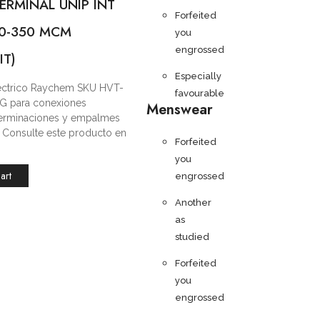
ERMINAL UNIP INT
Forfeited
/0-350 MCM
you
engrossed
IT)
Especially
léctrico Raychem SKU HVT-
favourable
G para conexiones
Menswear
 terminaciones y empalmes
s. Consulte este producto en
Forfeited
you
art
engrossed
Another
as
studied
Forfeited
you
engrossed