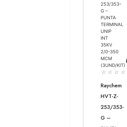
☆
☆
☆
☆
Raychem
HVT-Z-
253/353-
G –