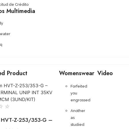
citud de Crédito
os Multimedia
dy
ywater
q
ed Product
Womenswear
Video
Forfeited
you
engrossed
☆
☆
Another
as
 HVT-Z-253/353-G –
studied