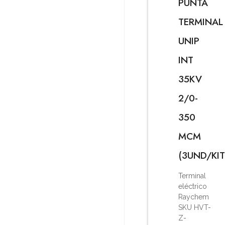
PUNTA
TERMINAL
UNIP
INT
35KV
2/0-
350
MCM
(3UND/KIT
Terminal
eléctrico
Raychem
SKU HVT-
Z-