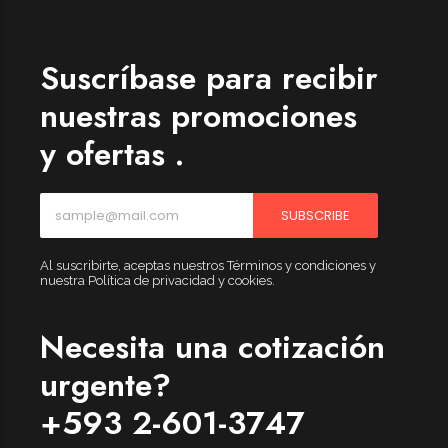
Womenswear
Forfeited you engrossed
Suscríbase para recibir
Another as studied
nuestras promociones
Forfeited you engrossed
y ofertas .
Especially favourable
Menswear
SUBSCRIBE
Forfeited you engrossed
Another as studied
Al suscribirte, aceptas nuestros Términos y condiciones y
Forfeited you engrossed
nuestra Política de privacidad y cookies.
Especially favourable
Necesita una cotización
Video
urgente?
+593 2-601-3747