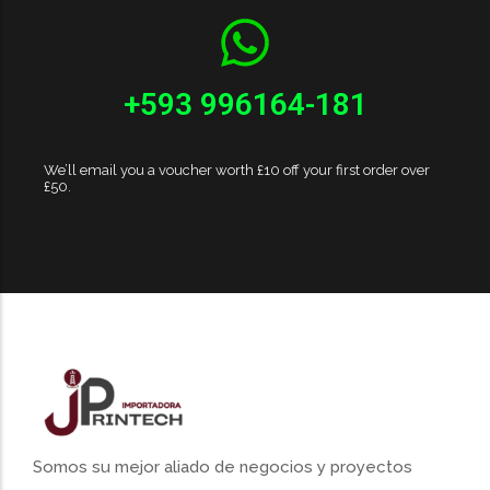
+593 996164-181
We’ll email you a voucher worth £10 off your first order over
£50.
Somos su mejor aliado de negocios y proyectos