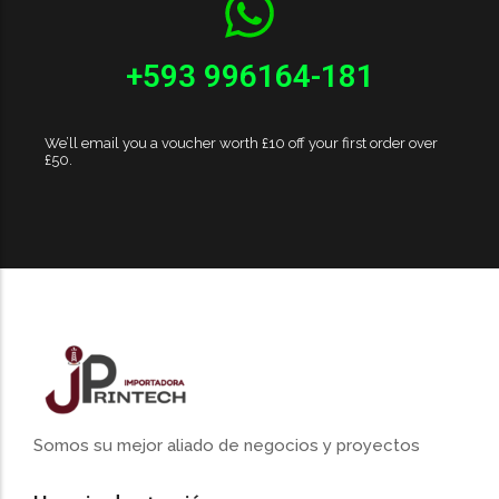
+593 996164-181
We’ll email you a voucher worth £10 off your first order over
£50.
Somos su mejor aliado de negocios y proyectos