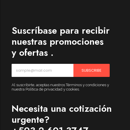
Womenswear
Forfeited you engrossed
Another as studied
Suscríbase para recibir
Forfeited you engrossed
nuestras promociones
Especially favourable
y ofertas .
Menswear
Forfeited you engrossed
SUBSCRIBE
Another as studied
Forfeited you engrossed
Al suscribirte, aceptas nuestros Términos y condiciones y
nuestra Política de privacidad y cookies.
Especially favourable
Video
Necesita una cotización
urgente?