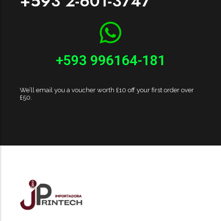
+593 2-601-3747
+593 996164-181
We’ll email you a voucher worth £10 off your first order over
£50.