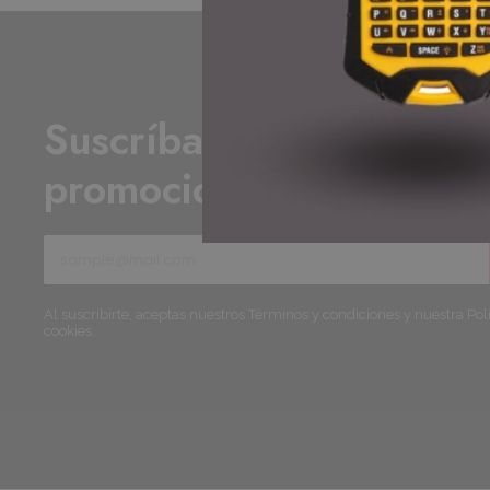
Suscríbase para recibir 
promociones y ofertas .
Al suscribirte, aceptas nuestros Términos y condiciones y nuestra Polí
cookies.