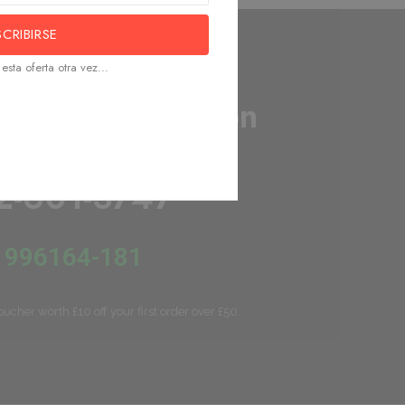
SCRIBIRSE
esta oferta otra vez...
ta una cotización
e?
2-601-3747
 996164-181
oucher worth £10 off your first order over £50.