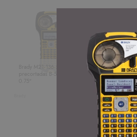
Brady M21-136-595-WT – Etiquetas
precortadas B-595 negro sobre blanco 1.50″ x
0.75″
Brady