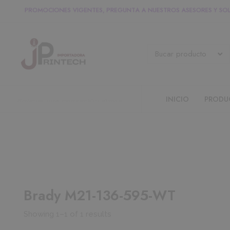
P
R
O
M
O
C
I
O
N
E
S
V
I
G
E
N
T
E
S
,
P
R
E
G
U
N
T
A
A
N
U
E
S
T
R
O
S
A
S
E
S
O
R
E
S
Y
S
Contacta con nuestros asesores.
INICIO
PRODU
Brady M21-136-595-WT
Showing 1–1 of 1 results