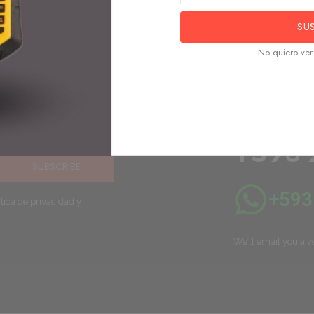
SU
No quiero ver 
nuestras
Necesi
urgent
+593 
SUBSCRIBE
+593
tica de privacidad y
We’ll email you a v