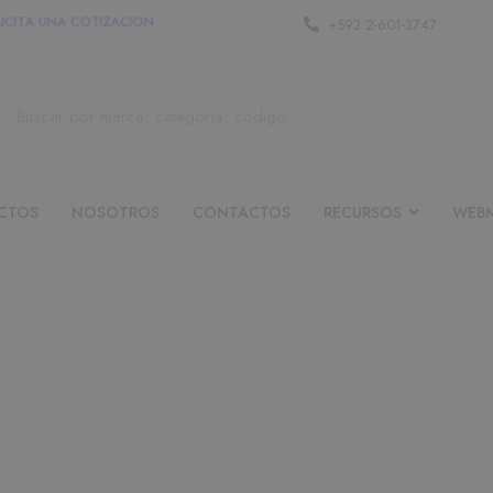
O
L
I
C
I
T
A
U
N
A
C
O
T
I
Z
A
C
I
O
N
+593 2-601-3747
CTOS
NOSOTROS
CONTACTOS
RECURSOS
WEBM