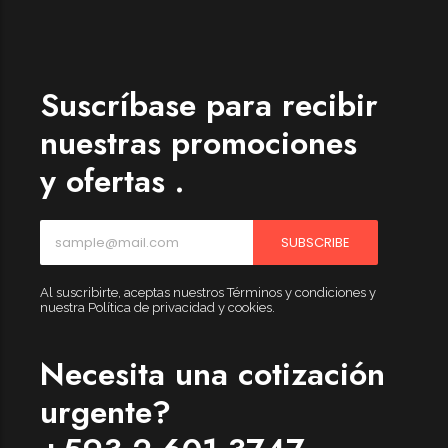
Womenswear
Forfeited you engrossed
Another as studied
Suscríbase para recibir
Forfeited you engrossed
nuestras promociones
Especially favourable
y ofertas .
Menswear
Forfeited you engrossed
SUBSCRIBE
Another as studied
Forfeited you engrossed
Al suscribirte, aceptas nuestros Términos y condiciones y
nuestra Política de privacidad y cookies.
Especially favourable
Video
Necesita una cotización
urgente?