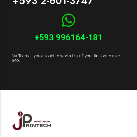
+593 2-601-3747
+593 996164-181
We’ll email you a voucher worth £10 off your first order over
£50.