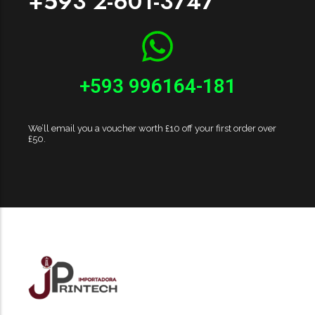
+593 2-601-3747
+593 996164-181
We’ll email you a voucher worth £10 off your first order over
£50.