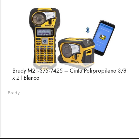
☆
☆
☆
☆
☆
Raychem HVT-Z-253/353-G – PUNTA
TERMINAL UNIP INT 35KV 2/0-350 MCM
Brady M21-375-7425 – Cinta Polipropileno 3/8
(3UND/KIT)
x 21 Blanco
Terminal eléctrico Raychem SKU HVT-Z-253/353-G
para conexiones eléctricas, terminaciones y empalmes
Brady
industriales. Consulte este producto en Jprintech…
Add to Cart