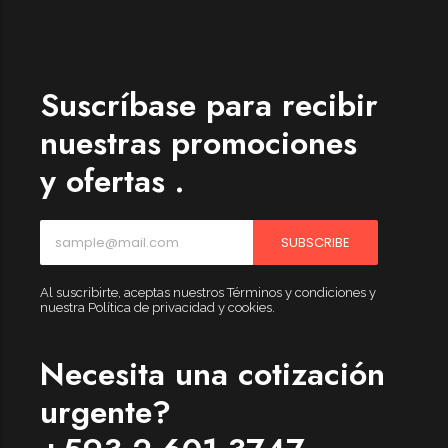
Womenswear
Forfeited you engrossed
Another as studied
Suscríbase para recibir
Forfeited you engrossed
nuestras promociones
Especially favourable
y ofertas .
Menswear
Forfeited you engrossed
SUBSCRIBE
Another as studied
Forfeited you engrossed
Al suscribirte, aceptas nuestros Términos y condiciones y
nuestra Política de privacidad y cookies.
Especially favourable
Video
Necesita una cotización
urgente?