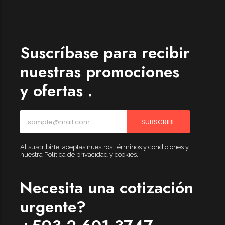
Womenswear
Forfeited you engrossed
Another as studied
Suscríbase para recibir
Forfeited you engrossed
nuestras promociones
Especially favourable
y ofertas .
Menswear
Forfeited you engrossed
SUBSCRIBE
Another as studied
Forfeited you engrossed
Al suscribirte, aceptas nuestros Términos y condiciones y
nuestra Política de privacidad y cookies.
Especially favourable
Video
Necesita una cotización
urgente?