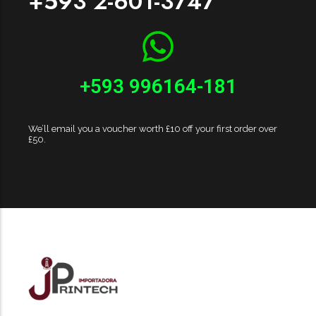
+593 2-601-3747
+593 996164-181
We’ll email you a voucher worth £10 off your first order over
£50.