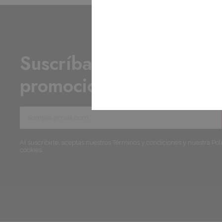
Suscríbase para recibir 
promociones y ofertas .
Al suscribirte, aceptas nuestros Términos y condiciones y nuestra Polí
cookies.