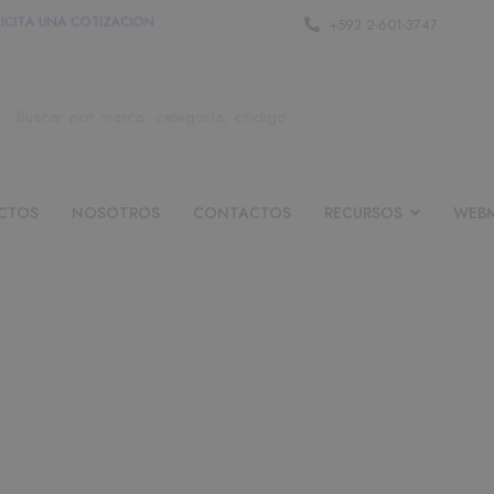
O
L
I
C
I
T
A
U
N
A
C
O
T
I
Z
A
C
I
O
N
+593 2-601-3747
CTOS
NOSOTROS
CONTACTOS
RECURSOS
WEBM