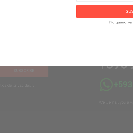
SU
No quiero ver 
nuestras
Necesi
urgent
+593 
SUBSCRIBE
+593
tica de privacidad y
We’ll email you a v