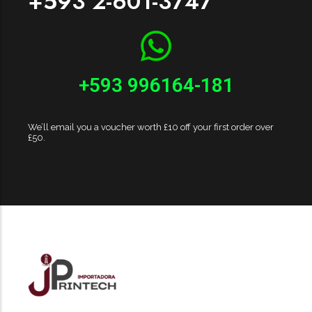
+593 2-601-3747
+593 996164-181
We’ll email you a voucher worth £10 off your first order over
£50.