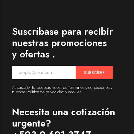
Womenswear
Forfeited you engrossed
Another as studied
Suscríbase para recibir
Forfeited you engrossed
nuestras promociones
Especially favourable
y ofertas .
Menswear
Forfeited you engrossed
SUBSCRIBE
Another as studied
Forfeited you engrossed
Al suscribirte, aceptas nuestros Términos y condiciones y
nuestra Política de privacidad y cookies.
Especially favourable
Video
Necesita una cotización
urgente?