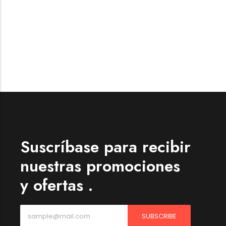
Forfeited you engrossed
Another as studied
Forfeited you engrossed
Especially favourable
Menswear
Forfeited you engrossed
Another as studied
Forfeited you engrossed
Especially favourable
Suscríbase para recibir
Video
nuestras promociones
y ofertas .
SUBSCRIBE