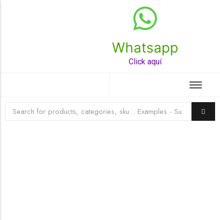
Whatsapp
Top Rated Product
Click aquí
☆
☆
☆
☆
☆
Raychem HVT-Z-253/353-G – PUNTA
TERMINAL UNIP INT 35KV 2/0-350 MCM
(3UND/KIT)
Terminal eléctrico Raychem SKU HVT-Z-253/353-G
para conexiones eléctricas, terminaciones y empalmes
industriales. Consulte este producto en Jprintech…
Add to Cart
Womenswear