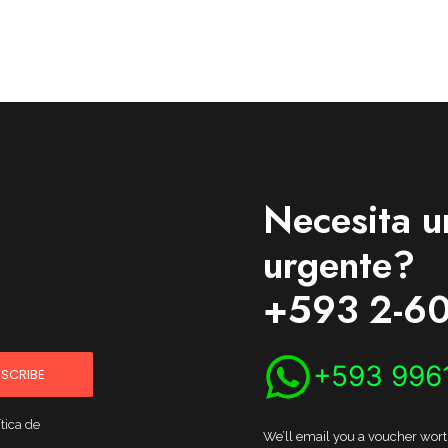
Necesita u
urgente?
+593 2-60
+593 996
SCRIBE
tica de
We’ll email you a voucher worth 