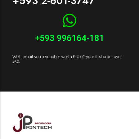
+593 2-601-3747
+593 996164-181
We’ll email you a voucher worth £10 off your first order over
£50.