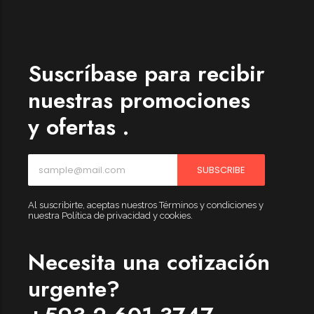
Womenswear
Forfeited you engrossed
Another as studied
Suscríbase para recibir
Forfeited you engrossed
nuestras promociones
Especially favourable
y ofertas .
Menswear
Forfeited you engrossed
SUBSCRIBE
Another as studied
Forfeited you engrossed
Al suscribirte, aceptas nuestros Términos y condiciones y
nuestra Política de privacidad y cookies.
Especially favourable
Video
Necesita una cotización
urgente?