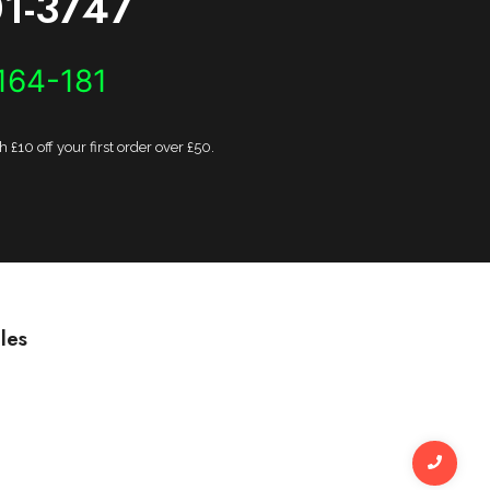
1-3747
164-181
£10 off your first order over £50.
les