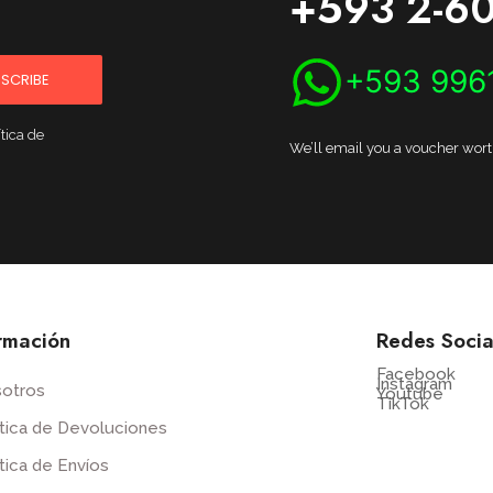
+593 2-60
+593 996
SCRIBE
tica de
We’ll email you a voucher worth 
rmación
Redes Socia
Facebook
Instagram
otros
Youtube
TikTok
ítica de Devoluciones
ítica de Envíos