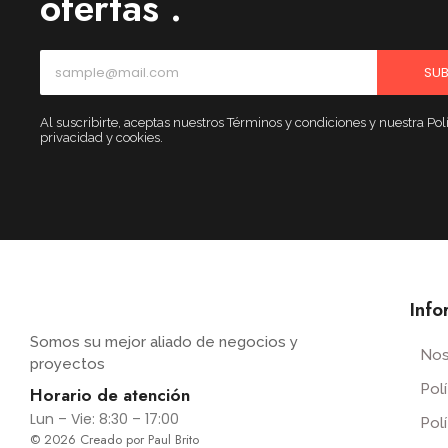
ofertas .
SUB
Al suscribirte, aceptas nuestros Términos y condiciones y nuestra Polí
privacidad y cookies.
Info
Somos su mejor aliado de negocios y
Nos
proyectos
Pol
Horario de atención
Lun – Vie: 8:30 – 17:00
Pol
© 2026 Creado por Paul Brito