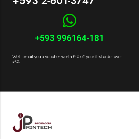
+593 2-601-3747
+593 996164-181
We’ll email you a voucher worth £10 off your first order over
£50.