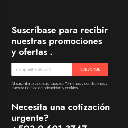
Womenswear
Forfeited you engrossed
Another as studied
Suscríbase para recibir
Forfeited you engrossed
nuestras promociones
Especially favourable
y ofertas .
Menswear
Forfeited you engrossed
SUBSCRIBE
Another as studied
Forfeited you engrossed
Al suscribirte, aceptas nuestros Términos y condiciones y
nuestra Política de privacidad y cookies.
Especially favourable
Video
Necesita una cotización
urgente?