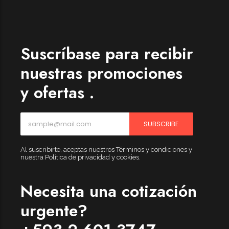
Womenswear
Forfeited you engrossed
Another as studied
Suscríbase para recibir
Forfeited you engrossed
nuestras promociones
Especially favourable
y ofertas .
Menswear
Forfeited you engrossed
SUBSCRIBE
Another as studied
Forfeited you engrossed
Al suscribirte, aceptas nuestros Términos y condiciones y
nuestra Política de privacidad y cookies.
Especially favourable
Video
Necesita una cotización
urgente?