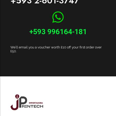
+593 2-601-3747
+593 996164-181
We’ll email you a voucher worth £10 off your first order over
£50.