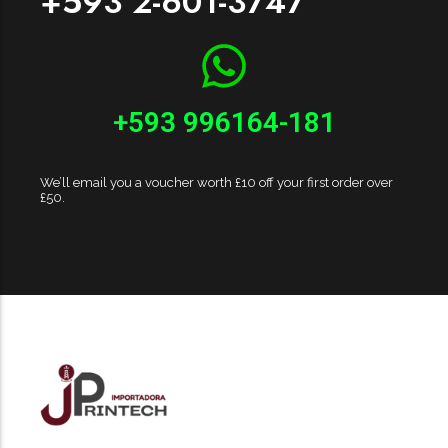
+593 2-601-3747
+593 996164-181
We’ll email you a voucher worth £10 off your first order over
£50.