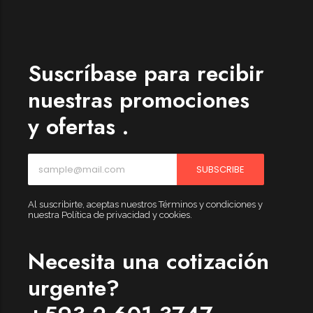
Womenswear
Forfeited you engrossed
Another as studied
Suscríbase para recibir
Forfeited you engrossed
nuestras promociones
Especially favourable
y ofertas .
Menswear
Forfeited you engrossed
SUBSCRIBE
Another as studied
Forfeited you engrossed
Al suscribirte, aceptas nuestros Términos y condiciones y
nuestra Política de privacidad y cookies.
Especially favourable
Video
Necesita una cotización
urgente?