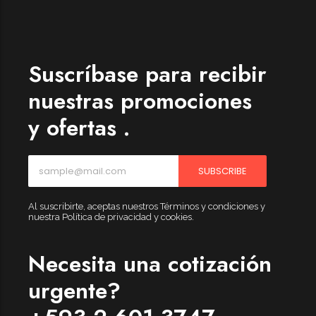
Womenswear
Forfeited you engrossed
Another as studied
Suscríbase para recibir
Forfeited you engrossed
nuestras promociones
Especially favourable
y ofertas .
Menswear
Forfeited you engrossed
SUBSCRIBE
Another as studied
Forfeited you engrossed
Al suscribirte, aceptas nuestros Términos y condiciones y
nuestra Política de privacidad y cookies.
Especially favourable
Video
Necesita una cotización
urgente?