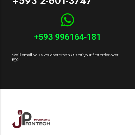
+593 2-601-3747
+593 996164-181
We’ll email you a voucher worth £10 off your first order over
£50.