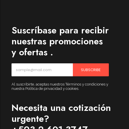
Womenswear
Forfeited you engrossed
Another as studied
Suscríbase para recibir
Forfeited you engrossed
nuestras promociones
Especially favourable
y ofertas .
Menswear
Forfeited you engrossed
SUBSCRIBE
Another as studied
Forfeited you engrossed
Al suscribirte, aceptas nuestros Términos y condiciones y
nuestra Política de privacidad y cookies.
Especially favourable
Video
Necesita una cotización
urgente?