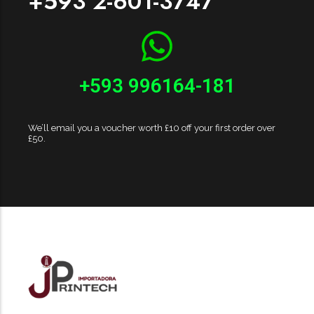
+593 2-601-3747
+593 996164-181
We’ll email you a voucher worth £10 off your first order over
£50.