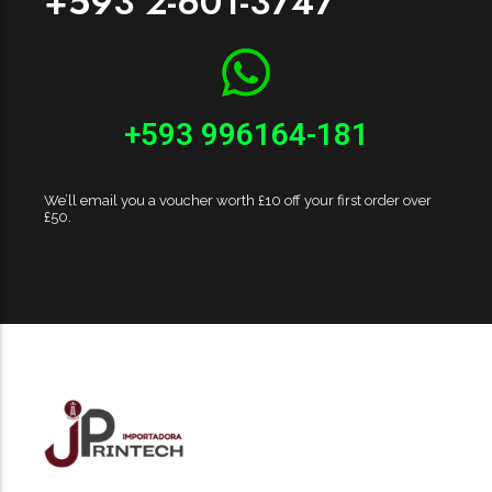
+593 2-601-3747
+593 996164-181
We’ll email you a voucher worth £10 off your first order over
£50.