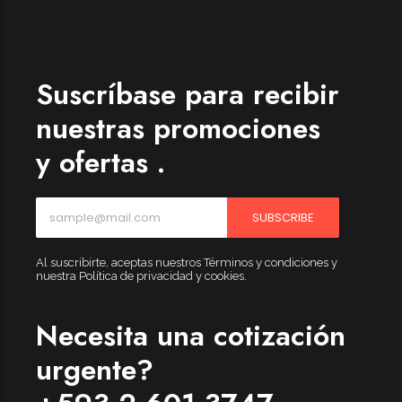
Womenswear
Forfeited you engrossed
Another as studied
Suscríbase para recibir
Forfeited you engrossed
nuestras promociones
Especially favourable
y ofertas .
Menswear
Forfeited you engrossed
SUBSCRIBE
Another as studied
Forfeited you engrossed
Al suscribirte, aceptas nuestros Términos y condiciones y
nuestra Política de privacidad y cookies.
Especially favourable
Video
Necesita una cotización
urgente?