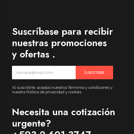
Womenswear
Forfeited you engrossed
Another as studied
Suscríbase para recibir
Forfeited you engrossed
nuestras promociones
Especially favourable
y ofertas .
Menswear
Forfeited you engrossed
SUBSCRIBE
Another as studied
Forfeited you engrossed
Al suscribirte, aceptas nuestros Términos y condiciones y
nuestra Política de privacidad y cookies.
Especially favourable
Video
Necesita una cotización
urgente?