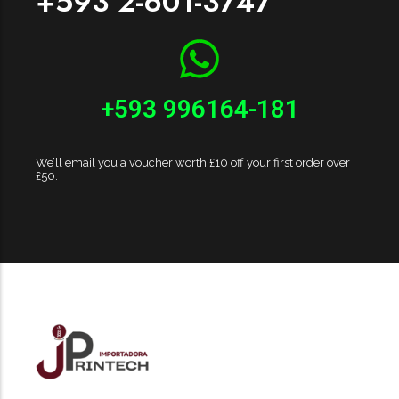
+593 2-601-3747
+593 996164-181
We’ll email you a voucher worth £10 off your first order over
£50.