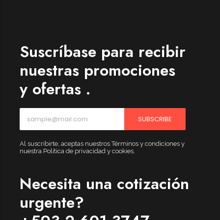
Womenswear
Forfeited you engrossed
Another as studied
Suscríbase para recibir
Forfeited you engrossed
nuestras promociones
Especially favourable
y ofertas .
Menswear
Forfeited you engrossed
SUBSCRIBE
Another as studied
Forfeited you engrossed
Al suscribirte, aceptas nuestros Términos y condiciones y
nuestra Política de privacidad y cookies.
Especially favourable
Video
Necesita una cotización
urgente?