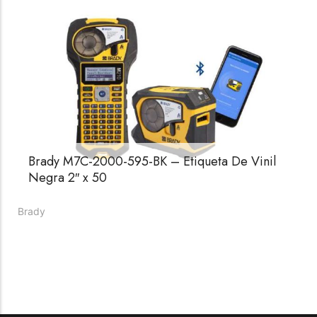
☆
☆
☆
☆
☆
Raychem HVT-Z-253/353-G – PUNTA
TERMINAL UNIP INT 35KV 2/0-350 MCM
Brady M7C-2000-595-BK – Etiqueta De Vinil
(3UND/KIT)
Negra 2″ x 50
Terminal eléctrico Raychem SKU HVT-Z-253/353-G
para conexiones eléctricas, terminaciones y empalmes
Brady
industriales. Consulte este producto en Jprintech…
Add to Cart