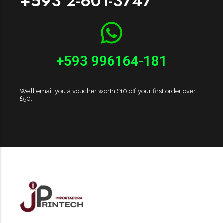
+593 2-601-3747
+593 996164-181
We’ll email you a voucher worth £10 off your first order over
£50.