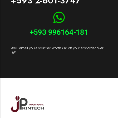
+593 2-601-3747
+593 996164-181
We’ll email you a voucher worth £10 off your first order over
£50.