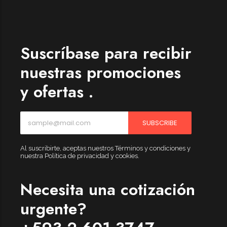
Womenswear
Forfeited you engrossed
Another as studied
Suscríbase para recibir
Forfeited you engrossed
nuestras promociones
Especially favourable
y ofertas .
Menswear
Forfeited you engrossed
SUBSCRIBE
Another as studied
Forfeited you engrossed
Al suscribirte, aceptas nuestros Términos y condiciones y
nuestra Política de privacidad y cookies.
Especially favourable
Video
Necesita una cotización
urgente?