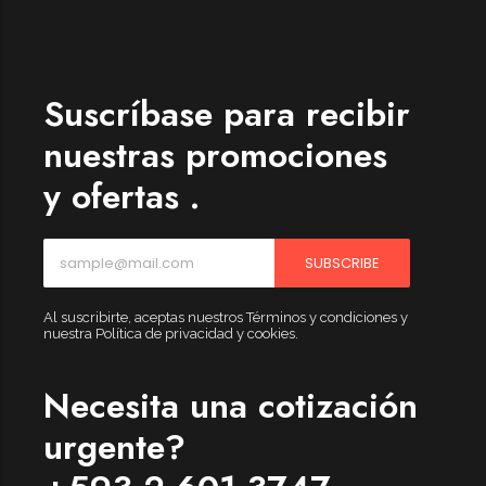
Womenswear
Forfeited you engrossed
Another as studied
Suscríbase para recibir
Forfeited you engrossed
nuestras promociones
Especially favourable
y ofertas .
Menswear
Forfeited you engrossed
SUBSCRIBE
Another as studied
Forfeited you engrossed
Al suscribirte, aceptas nuestros Términos y condiciones y
nuestra Política de privacidad y cookies.
Especially favourable
Video
Necesita una cotización
urgente?