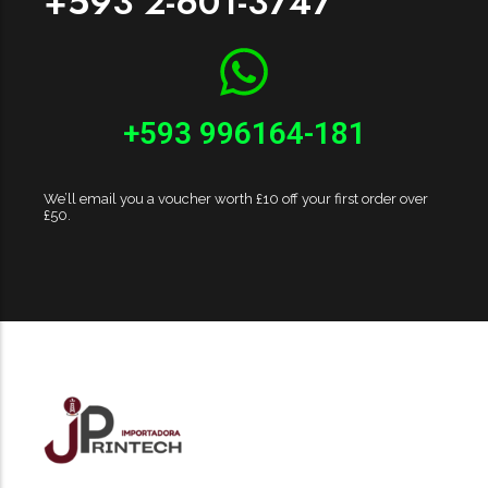
+593 2-601-3747
+593 996164-181
We’ll email you a voucher worth £10 off your first order over
£50.