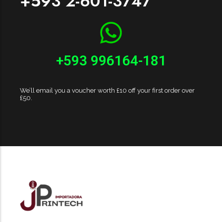
+593 2-601-3747
+593 996164-181
We’ll email you a voucher worth £10 off your first order over
£50.