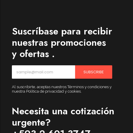
Womenswear
Forfeited you engrossed
Another as studied
Suscríbase para recibir
Forfeited you engrossed
nuestras promociones
Especially favourable
y ofertas .
Menswear
Forfeited you engrossed
SUBSCRIBE
Another as studied
Forfeited you engrossed
Al suscribirte, aceptas nuestros Términos y condiciones y
nuestra Política de privacidad y cookies.
Especially favourable
Video
Necesita una cotización
urgente?