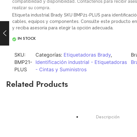
compatibilidad y disponibilidad. Contáctenos para recibir ases
realizar su compra.
Etiqueta industrial Brady SKU BMP21-PLUS para identificación
cables, equipos y componentes. Consulte este producto en
y reciba asesoría para elegir la opción adecuada.
IN STOCK
SKU:
Categorías:
Etiquetadoras Brady
,
Br
BMP21-
Identificación industrial - Etiquetadoras
Br
PLUS
- Cintas y Suministros
Related Products
Brady M210 – ETIQUETADORA
Descripción
Brady
Brady M211 – ETIQUETADORA