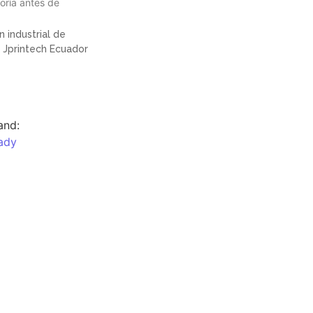
oría antes de
 industrial de
 Jprintech Ecuador
and:
ady