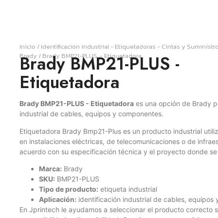
Inicio
/
Identificación industrial - Etiquetadoras - Cintas y Suministr
Brady
/ Brady BMP21-PLUS – Etiquetadora
Brady BMP21-PLUS -
Etiquetadora
Brady BMP21-PLUS - Etiquetadora
es una opción de Brady pa
industrial de cables, equipos y componentes.
Etiquetadora Brady Bmp21-Plus es un producto industrial util
en instalaciones eléctricas, de telecomunicaciones o de infrae
acuerdo con su especificación técnica y el proyecto donde se 
Marca:
Brady
SKU:
BMP21-PLUS
Tipo de producto:
etiqueta industrial
Aplicación:
identificación industrial de cables, equipo
En Jprintech le ayudamos a seleccionar el producto correcto s