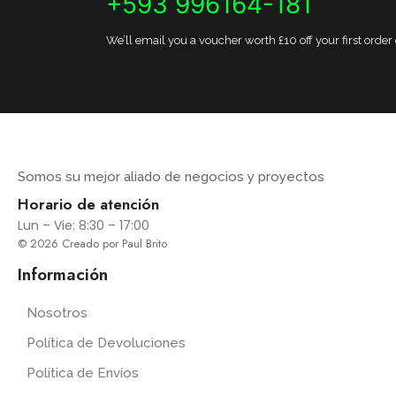
+593 996164-181
We’ll email you a voucher worth £10 off your first order
Somos su mejor aliado de negocios y proyectos
Horario de atención
Lun – Vie: 8:30 – 17:00
© 2026 Creado por Paul Brito
Información
Nosotros
Política de Devoluciones
Política de Envíos