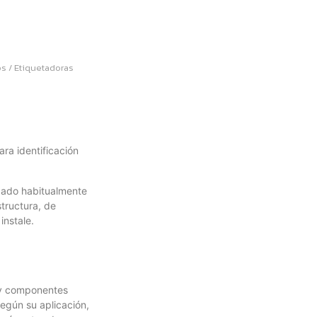
os
/
Etiquetadoras
ra identificación
izado habitualmente
structura, de
instale.
s y componentes
egún su aplicación,