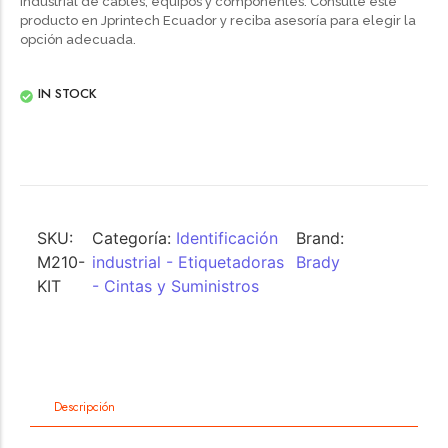
industrial de cables, equipos y componentes. Consulte este
producto en Jprintech Ecuador y reciba asesoría para elegir la
opción adecuada.
IN STOCK
SKU:
Categoría:
Identificación
Brand:
M210-
industrial - Etiquetadoras
Brady
KIT
- Cintas y Suministros
Descripción