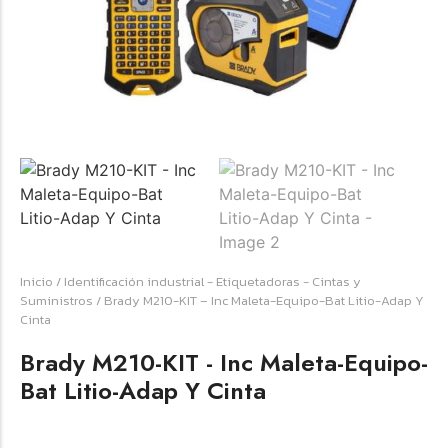
☆
☆
☆
☆
☆
Raychem HVT-Z-253/353-G – PUNTA
TERMINAL UNIP INT 35KV 2/0-350 MCM
(3UND/KIT)
Terminal eléctrico Raychem SKU HVT-Z-253/353-G
Inicio
/
Identificación industrial - Etiquetadoras - Cintas y
para conexiones eléctricas, terminaciones y empalmes
Suministros
/ Brady M210-KIT – Inc Maleta-Equipo-Bat Litio-Adap Y
industriales. Consulte este producto en Jprintech…
Cinta
Brady M210-KIT - Inc Maleta-Equipo-
Add to Cart
Bat Litio-Adap Y Cinta
Womenswear