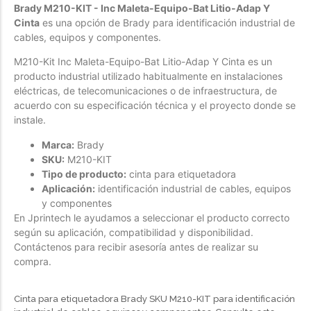
Brady M210-KIT - Inc Maleta-Equipo-Bat Litio-Adap Y
Forfeited you engrossed
Cinta
es una opción de Brady para identificación industrial de
cables, equipos y componentes.
Another as studied
Forfeited you engrossed
M210-Kit Inc Maleta-Equipo-Bat Litio-Adap Y Cinta es un
producto industrial utilizado habitualmente en instalaciones
Especially favourable
eléctricas, de telecomunicaciones o de infraestructura, de
Menswear
acuerdo con su especificación técnica y el proyecto donde se
instale.
Forfeited you engrossed
Marca:
Brady
Another as studied
SKU:
M210-KIT
Tipo de producto:
cinta para etiquetadora
Forfeited you engrossed
Aplicación:
identificación industrial de cables, equipos
Especially favourable
y componentes
En Jprintech le ayudamos a seleccionar el producto correcto
Video
según su aplicación, compatibilidad y disponibilidad.
Contáctenos para recibir asesoría antes de realizar su
compra.
Cinta para etiquetadora Brady SKU M210-KIT para identificación