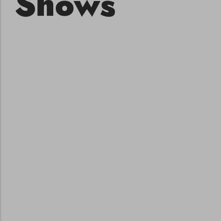
Shows
Forfeited you engrossed
Another as studied
Forfeited you engrossed
Especially favourable
Menswear
Forfeited you engrossed
Another as studied
Forfeited you engrossed
Especially favourable
Video