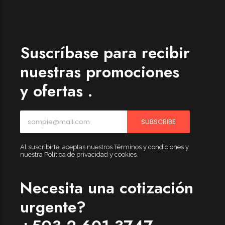
Womenswear
Forfeited you engrossed
Another as studied
Suscríbase para recibir
Forfeited you engrossed
nuestras promociones
Especially favourable
y ofertas .
Menswear
Forfeited you engrossed
SUBSCRIBE
Another as studied
Forfeited you engrossed
Al suscribirte, aceptas nuestros Términos y condiciones y
nuestra Política de privacidad y cookies.
Especially favourable
Video
Necesita una cotización
urgente?