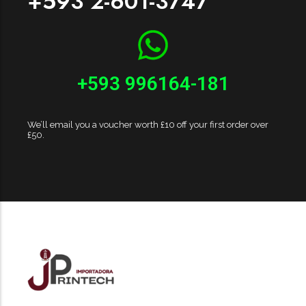
+593 2-601-3747
+593 996164-181
We’ll email you a voucher worth £10 off your first order over
£50.