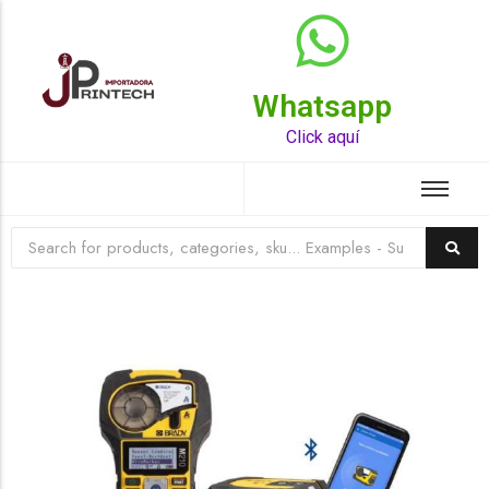
Whatsapp
Top Rated Product
Click aquí
☆
☆
☆
☆
☆
Raychem HVT-Z-253/353-G – PUNTA
TERMINAL UNIP INT 35KV 2/0-350 MCM
(3UND/KIT)
Terminal eléctrico Raychem SKU HVT-Z-253/353-G
para conexiones eléctricas, terminaciones y empalmes
industriales. Consulte este producto en Jprintech…
Add to Cart
Womenswear