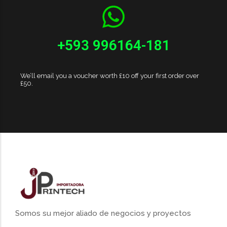
+593 996164-181
We’ll email you a voucher worth £10 off your first order over
£50.
Somos su mejor aliado de negocios y proyectos