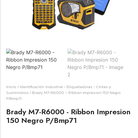
Forfeited you engrossed
Another as studied
Forfeited you engrossed
Especially favourable
Menswear
Forfeited you engrossed
Another as studied
Forfeited you engrossed
Inicio
/
Identificación industrial - Etiquetadoras - Cintas y
Especially favourable
Suministros
/ Brady M7-R6000 – Ribbon Impresion 150 Negro
P/Bmp71
Video
Brady M7-R6000 - Ribbon Impresion
150 Negro P/Bmp71