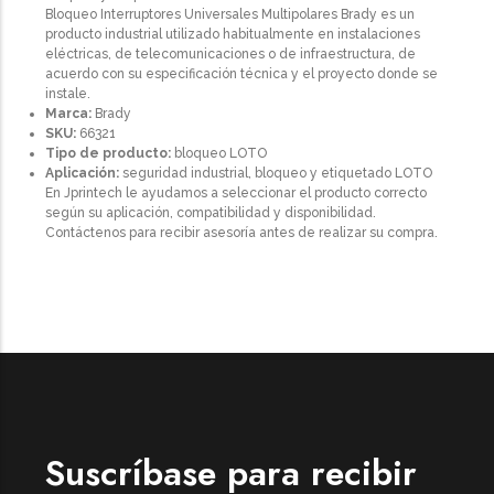
Bloqueo Interruptores Universales Multipolares Brady es un
producto industrial utilizado habitualmente en instalaciones
eléctricas, de telecomunicaciones o de infraestructura, de
acuerdo con su especificación técnica y el proyecto donde se
instale.
Marca:
Brady
SKU:
66321
Tipo de producto:
bloqueo LOTO
Aplicación:
seguridad industrial, bloqueo y etiquetado LOTO
En Jprintech le ayudamos a seleccionar el producto correcto
según su aplicación, compatibilidad y disponibilidad.
Contáctenos para recibir asesoría antes de realizar su compra.
Suscríbase para recibir