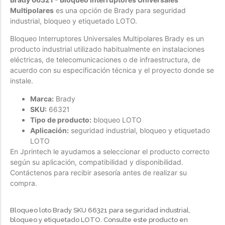
Multipolares
es una opción de Brady para seguridad
Forfeited you engrossed
industrial, bloqueo y etiquetado LOTO.
Another as studied
Bloqueo Interruptores Universales Multipolares Brady es un
Forfeited you engrossed
producto industrial utilizado habitualmente en instalaciones
Especially favourable
eléctricas, de telecomunicaciones o de infraestructura, de
Menswear
acuerdo con su especificación técnica y el proyecto donde se
instale.
Forfeited you engrossed
Marca:
Brady
Another as studied
SKU:
66321
Forfeited you engrossed
Tipo de producto:
bloqueo LOTO
Aplicación:
seguridad industrial, bloqueo y etiquetado
Especially favourable
LOTO
Video
En Jprintech le ayudamos a seleccionar el producto correcto
según su aplicación, compatibilidad y disponibilidad.
Contáctenos para recibir asesoría antes de realizar su
compra.
Bloqueo loto Brady SKU 66321 para seguridad industrial,
bloqueo y etiquetado LOTO. Consulte este producto en