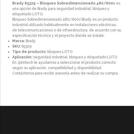
Brady 65329 – Bloqueo Sobredimensionado 480/600v
es
una opción de Brady para seguridad industrial, bloqueo y
etiquetado LOTO.
Bloqueo Sobredimensionado 480/600v Brady es un producto
industrial utilizado habitualmente en instalaciones eléctricas,
de telecomunicaciones o de infraestructura, de acuerdo con su
especificación técnica y el proyecto donde se instale.
Marca:
Brady
SKU:
65329
Tipo de producto:
bloqueo LOTO
Aplicación:
seguridad industrial, bloqueo y etiquetado LOTO
En Jprintech le ayudamos a seleccionar el producto correcto
según su aplicación, compatibilidad y disponibilidad.
Contáctenos para recibir asesoría antes de realizar su compra.