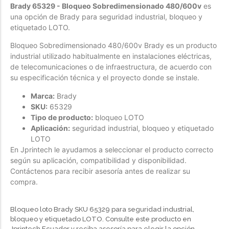
Brady 65329 - Bloqueo Sobredimensionado 480/600v
es
Forfeited you engrossed
una opción de Brady para seguridad industrial, bloqueo y
etiquetado LOTO.
Another as studied
Forfeited you engrossed
Bloqueo Sobredimensionado 480/600v Brady es un producto
industrial utilizado habitualmente en instalaciones eléctricas,
Especially favourable
de telecomunicaciones o de infraestructura, de acuerdo con
Menswear
su especificación técnica y el proyecto donde se instale.
Marca:
Brady
Forfeited you engrossed
SKU:
65329
Another as studied
Tipo de producto:
bloqueo LOTO
Aplicación:
seguridad industrial, bloqueo y etiquetado
Forfeited you engrossed
LOTO
Especially favourable
En Jprintech le ayudamos a seleccionar el producto correcto
según su aplicación, compatibilidad y disponibilidad.
Video
Contáctenos para recibir asesoría antes de realizar su
compra.
Bloqueo loto Brady SKU 65329 para seguridad industrial,
bloqueo y etiquetado LOTO. Consulte este producto en
Jprintech Ecuador y reciba asesoría para elegir la opción