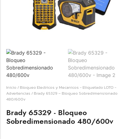
☆
☆
☆
☆
☆
Raychem HVT-Z-253/353-G – PUNTA
TERMINAL UNIP INT 35KV 2/0-350 MCM
(3UND/KIT)
Terminal eléctrico Raychem SKU HVT-Z-253/353-G
Inicio
/
Bloqueo Electricos y Mecanicos - Etiquetado LOTO -
para conexiones eléctricas, terminaciones y empalmes
Advertencias
/ Brady 65329 – Bloqueo Sobredimensionado
industriales. Consulte este producto en Jprintech…
480/600v
Brady 65329 - Bloqueo
Add to Cart
Sobredimensionado 480/600v
Womenswear