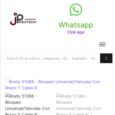
Whatsapp
Top Rated Product
Click aquí
☆
☆
☆
☆
☆
Raychem HVT-Z-253/353-G – PUNTA
TERMINAL UNIP INT 35KV 2/0-350 MCM
(3UND/KIT)
Terminal eléctrico Raychem SKU HVT-Z-253/353-G
para conexiones eléctricas, terminaciones y empalmes
industriales. Consulte este producto en Jprintech…
Add to Cart
Womenswear