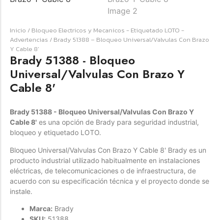
Forfeited you engrossed
Inicio
/
Bloqueo Electricos y Mecanicos - Etiquetado LOTO -
Another as studied
Advertencias
/ Brady 51388 – Bloqueo Universal/Valvulas Con Brazo
Forfeited you engrossed
Y Cable 8′
Brady 51388 - Bloqueo
Especially favourable
Menswear
Universal/Valvulas Con Brazo Y
Cable 8'
Forfeited you engrossed
Another as studied
Brady 51388 - Bloqueo Universal/Valvulas Con Brazo Y
Forfeited you engrossed
Cable 8'
es una opción de Brady para seguridad industrial,
bloqueo y etiquetado LOTO.
Especially favourable
Bloqueo Universal/Valvulas Con Brazo Y Cable 8' Brady es un
Video
producto industrial utilizado habitualmente en instalaciones
eléctricas, de telecomunicaciones o de infraestructura, de
acuerdo con su especificación técnica y el proyecto donde se
instale.
Marca:
Brady
SKU:
51388