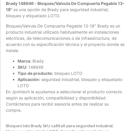
Womenswear
Brady 148646 - Bloqueo/Valvula De Compuerta Pegable 13-
18"
es una opción de Brady para seguridad industrial,
bloqueo y etiquetado LOTO.
Forfeited you engrossed
Another as studied
Bloqueo/Valvula De Compuerta Pegable 13-18" Brady es un
producto industrial utilizado habitualmente en instalaciones
Forfeited you engrossed
eléctricas, de telecomunicaciones o de infraestructura, de
Especially favourable
acuerdo con su especificación técnica y el proyecto donde se
instale.
Menswear
Marca:
Brady
Forfeited you engrossed
SKU:
148646
Tipo de producto:
bloqueo LOTO
Another as studied
Aplicación:
seguridad industrial, bloqueo y etiquetado
Forfeited you engrossed
LOTO
Especially favourable
En Jprintech le ayudamos a seleccionar el producto correcto
según su aplicación, compatibilidad y disponibilidad.
Video
Contáctenos para recibir asesoría antes de realizar su
compra.
Bloqueo loto Brady SKU 148646 para seguridad industrial,