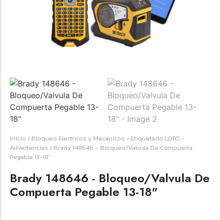
☆
☆
☆
☆
☆
Raychem HVT-Z-253/353-G – PUNTA
TERMINAL UNIP INT 35KV 2/0-350 MCM
(3UND/KIT)
Terminal eléctrico Raychem SKU HVT-Z-253/353-G
Inicio
/
Bloqueo Electricos y Mecanicos - Etiquetado LOTO -
para conexiones eléctricas, terminaciones y empalmes
Advertencias
/ Brady 148646 – Bloqueo/Valvula De Compuerta
industriales. Consulte este producto en Jprintech…
Pegable 13-18″
Brady 148646 - Bloqueo/Valvula De
Add to Cart
Compuerta Pegable 13-18"