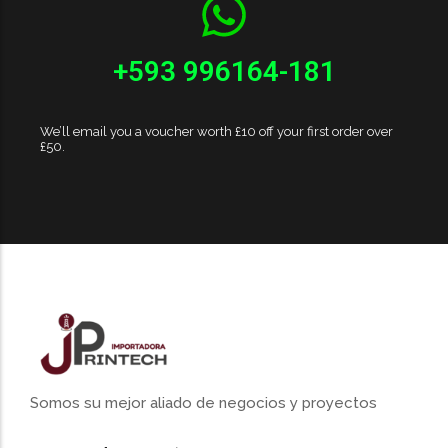
+593 996164-181
We’ll email you a voucher worth £10 off your first order over
£50.
Somos su mejor aliado de negocios y proyectos