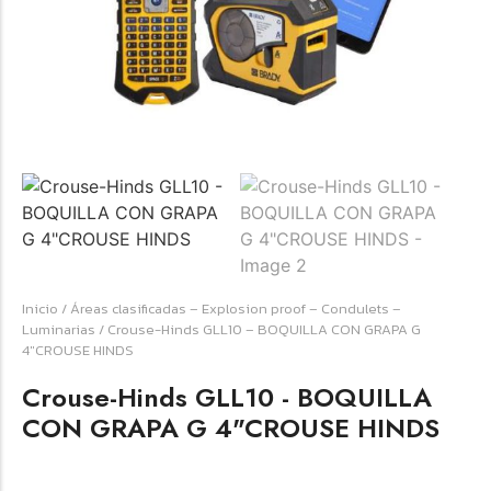
☆
☆
☆
☆
☆
Raychem HVT-Z-253/353-G – PUNTA
TERMINAL UNIP INT 35KV 2/0-350 MCM
(3UND/KIT)
Terminal eléctrico Raychem SKU HVT-Z-253/353-G
Inicio
/
Áreas clasificadas – Explosion proof – Condulets –
para conexiones eléctricas, terminaciones y empalmes
Luminarias
/ Crouse-Hinds GLL10 – BOQUILLA CON GRAPA G
industriales. Consulte este producto en Jprintech…
4″CROUSE HINDS
Crouse-Hinds GLL10 - BOQUILLA
Add to Cart
CON GRAPA G 4"CROUSE HINDS
Womenswear