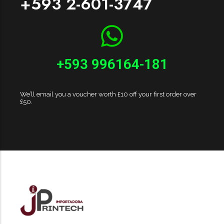
+593 2-601-3747
+593 996164-181
We’ll email you a voucher worth £10 off your first order over
£50.