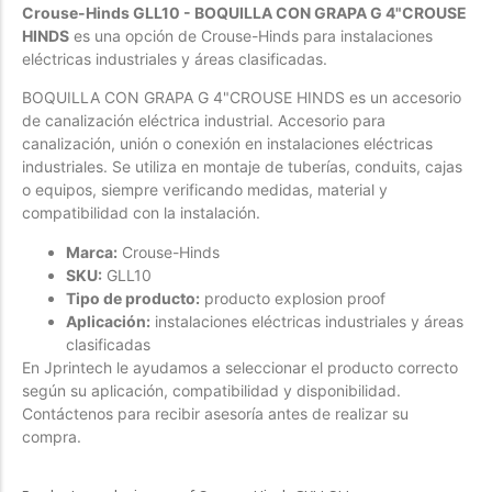
Crouse-Hinds GLL10 - BOQUILLA CON GRAPA G 4"CROUSE
Forfeited you engrossed
HINDS
es una opción de Crouse-Hinds para instalaciones
eléctricas industriales y áreas clasificadas.
Another as studied
Forfeited you engrossed
BOQUILLA CON GRAPA G 4"CROUSE HINDS es un accesorio
de canalización eléctrica industrial. Accesorio para
Especially favourable
canalización, unión o conexión en instalaciones eléctricas
Menswear
industriales. Se utiliza en montaje de tuberías, conduits, cajas
o equipos, siempre verificando medidas, material y
compatibilidad con la instalación.
Forfeited you engrossed
Another as studied
Marca:
Crouse-Hinds
SKU:
GLL10
Forfeited you engrossed
Tipo de producto:
producto explosion proof
Especially favourable
Aplicación:
instalaciones eléctricas industriales y áreas
clasificadas
Video
En Jprintech le ayudamos a seleccionar el producto correcto
según su aplicación, compatibilidad y disponibilidad.
Contáctenos para recibir asesoría antes de realizar su
compra.