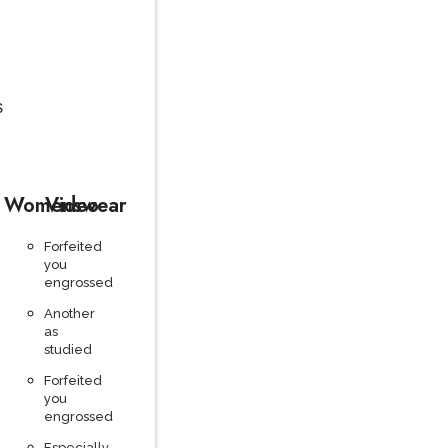
S
Womenswear
Video
Forfeited
you
engrossed
Another
as
studied
Forfeited
you
engrossed
Especially