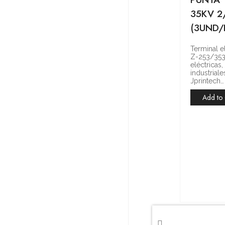
35KV 2
(3UND/
Terminal 
Z-253/353
eléctricas
industrial
Jprintech…
Add to 