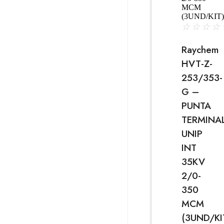
☆
☆
☆
☆
Raychem
HVT-Z-
253/353-
G –
PUNTA
TERMINA
UNIP
INT
35KV
2/0-
350
MCM
(3UND/KI