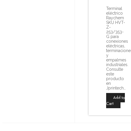
Terminal
eléctrico
Raychem
SKU HVT-
Z-
253/353-
G para
conexiones
eléctricas,
terminacione
y
empalmes
industriales.
Consulte
este
producto
en
Jprintech…
Add to
Cart