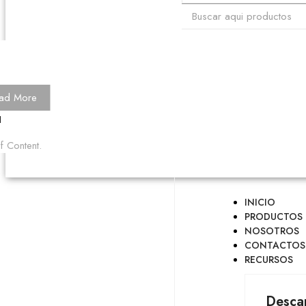
ad More
f Content.
INICIO
PRODUCTOS
NOSOTROS
CONTACTOS
RECURSOS
Desca