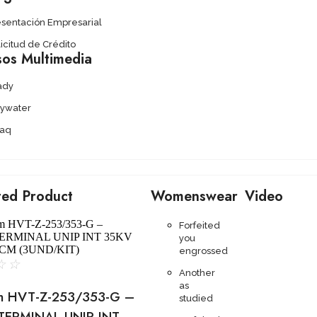
esentación Empresarial
icitud de Crédito
sos Multimedia
ady
lywater
aq
ted Product
Womenswear
Video
Forfeited
you
engrossed
☆
☆
Another
as
m HVT-Z-253/353-G –
studied
TERMINAL UNIP INT