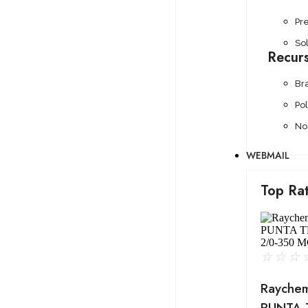
Pr
Sol
Recur
Br
Po
No
WEBMAIL
Top Ra
☆
☆
☆
Rayche
PUNTA 