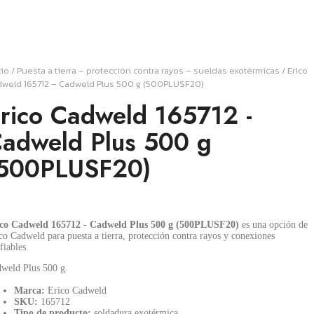
cio
/
Puesta a tierra – protección contra rayos – sueldas exotérmicas
/ Erico
weld 165712 – Cadweld Plus 500 g (500PLUSF20)
rico Cadweld 165712 -
adweld Plus 500 g
500PLUSF20)
ico Cadweld 165712 - Cadweld Plus 500 g (500PLUSF20)
es una opción de
co Cadweld para puesta a tierra, protección contra rayos y conexiones
fiables.
weld Plus 500 g.
Marca:
Erico Cadweld
SKU:
165712
Tipo de producto:
soldadura exotérmica