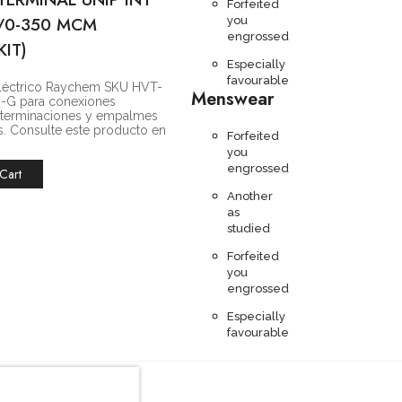
Forfeited
/0-350 MCM
you
engrossed
KIT)
Especially
favourable
eléctrico Raychem SKU HVT-
Menswear
-G para conexiones
, terminaciones y empalmes
es. Consulte este producto en
Forfeited
you
engrossed
Cart
Another
as
studied
Forfeited
you
engrossed
Especially
favourable