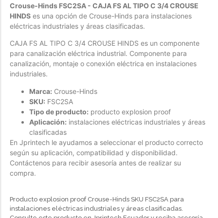
Crouse-Hinds FSC2SA - CAJA FS AL TIPO C 3/4 CROUSE
Forfeited you engrossed
HINDS
es una opción de Crouse-Hinds para instalaciones
eléctricas industriales y áreas clasificadas.
Another as studied
Forfeited you engrossed
CAJA FS AL TIPO C 3/4 CROUSE HINDS es un componente
para canalización eléctrica industrial. Componente para
Especially favourable
canalización, montaje o conexión eléctrica en instalaciones
Menswear
industriales.
Marca:
Crouse-Hinds
Forfeited you engrossed
SKU:
FSC2SA
Another as studied
Tipo de producto:
producto explosion proof
Aplicación:
instalaciones eléctricas industriales y áreas
Forfeited you engrossed
clasificadas
Especially favourable
En Jprintech le ayudamos a seleccionar el producto correcto
según su aplicación, compatibilidad y disponibilidad.
Video
Contáctenos para recibir asesoría antes de realizar su
compra.
Producto explosion proof Crouse-Hinds SKU FSC2SA para
instalaciones eléctricas industriales y áreas clasificadas.
Consulte este producto en Jprintech Ecuador y reciba asesoría