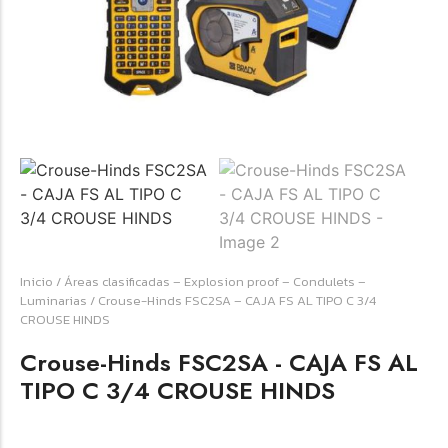
☆
☆
☆
☆
☆
Raychem HVT-Z-253/353-G – PUNTA
TERMINAL UNIP INT 35KV 2/0-350 MCM
(3UND/KIT)
Terminal eléctrico Raychem SKU HVT-Z-253/353-G
Inicio
/
Áreas clasificadas – Explosion proof – Condulets –
para conexiones eléctricas, terminaciones y empalmes
Luminarias
/ Crouse-Hinds FSC2SA – CAJA FS AL TIPO C 3/4
industriales. Consulte este producto en Jprintech…
CROUSE HINDS
Crouse-Hinds FSC2SA - CAJA FS AL
Add to Cart
TIPO C 3/4 CROUSE HINDS
Womenswear