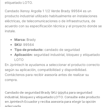
etiquetado LOTO.
Forfeited you engrossed
Candado Xenoy Argolla 1 1/2 Verde Brady 99564 es un
Another as studied
producto industrial utilizado habitualmente en instalaciones
Forfeited you engrossed
eléctricas, de telecomunicaciones o de infraestructura, de
acuerdo con su especificación técnica y el proyecto donde se
Especially favourable
instale.
Menswear
Marca:
Brady
SKU:
99564
Forfeited you engrossed
Tipo de producto:
candado de seguridad
Another as studied
Aplicación:
seguridad industrial, bloqueo y etiquetado
LOTO
Forfeited you engrossed
En Jprintech le ayudamos a seleccionar el producto correcto
Especially favourable
según su aplicación, compatibilidad y disponibilidad.
Contáctenos para recibir asesoría antes de realizar su
Video
compra.
Candado de seguridad Brady SKU 99564 para seguridad
industrial, bloqueo y etiquetado LOTO. Consulte este producto
en Jprintech Ecuador y reciba asesoría para elegir la opción
adecuada.