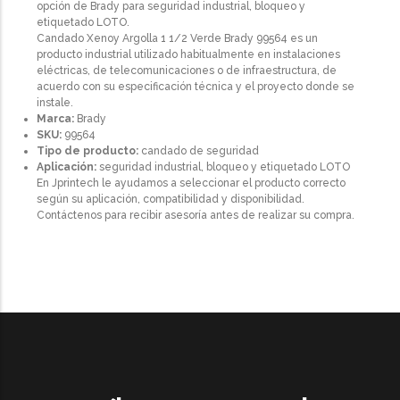
opción de Brady para seguridad industrial, bloqueo y
etiquetado LOTO.
Candado Xenoy Argolla 1 1/2 Verde Brady 99564 es un
producto industrial utilizado habitualmente en instalaciones
eléctricas, de telecomunicaciones o de infraestructura, de
acuerdo con su especificación técnica y el proyecto donde se
instale.
Marca:
Brady
SKU:
99564
Tipo de producto:
candado de seguridad
Aplicación:
seguridad industrial, bloqueo y etiquetado LOTO
En Jprintech le ayudamos a seleccionar el producto correcto
según su aplicación, compatibilidad y disponibilidad.
Contáctenos para recibir asesoría antes de realizar su compra.