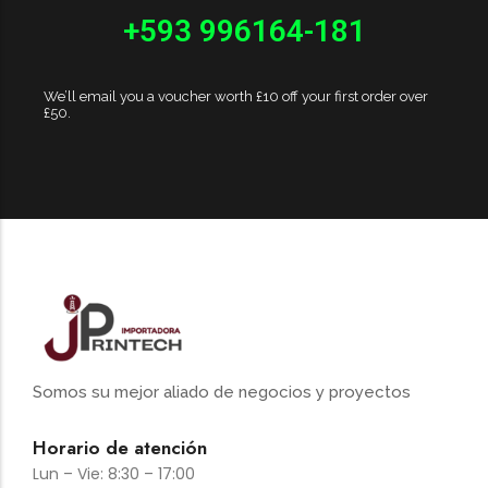
+593 996164-181
We’ll email you a voucher worth £10 off your first order over
£50.
Somos su mejor aliado de negocios y proyectos
Horario de atención
Lun – Vie: 8:30 – 17:00