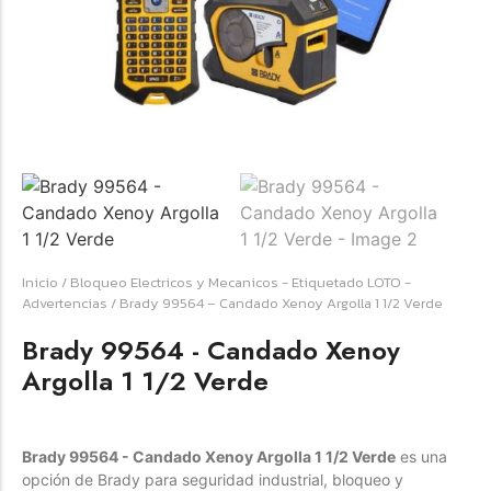
☆
☆
☆
☆
☆
Raychem HVT-Z-253/353-G – PUNTA
TERMINAL UNIP INT 35KV 2/0-350 MCM
(3UND/KIT)
Inicio
/
Bloqueo Electricos y Mecanicos - Etiquetado LOTO -
Terminal eléctrico Raychem SKU HVT-Z-253/353-G
Advertencias
/ Brady 99564 – Candado Xenoy Argolla 1 1/2 Verde
para conexiones eléctricas, terminaciones y empalmes
Brady 99564 - Candado Xenoy
industriales. Consulte este producto en Jprintech…
Argolla 1 1/2 Verde
Add to Cart
Brady 99564 - Candado Xenoy Argolla 1 1/2 Verde
es una
Womenswear
opción de Brady para seguridad industrial, bloqueo y