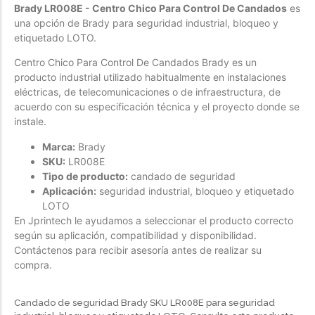
Brady LR008E - Centro Chico Para Control De Candados
es
Forfeited you engrossed
una opción de Brady para seguridad industrial, bloqueo y
etiquetado LOTO.
Another as studied
Forfeited you engrossed
Centro Chico Para Control De Candados Brady es un
producto industrial utilizado habitualmente en instalaciones
Especially favourable
eléctricas, de telecomunicaciones o de infraestructura, de
Menswear
acuerdo con su especificación técnica y el proyecto donde se
instale.
Forfeited you engrossed
Marca:
Brady
Another as studied
SKU:
LR008E
Tipo de producto:
candado de seguridad
Forfeited you engrossed
Aplicación:
seguridad industrial, bloqueo y etiquetado
Especially favourable
LOTO
En Jprintech le ayudamos a seleccionar el producto correcto
Video
según su aplicación, compatibilidad y disponibilidad.
Contáctenos para recibir asesoría antes de realizar su
compra.
Candado de seguridad Brady SKU LR008E para seguridad