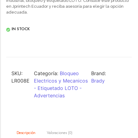
industrial, bloqueo y etiquetado LOTO. Consulte este producto
en Jprintech Ecuador y reciba asesoría para elegir la opción
adecuada.
IN STOCK
SKU:
Categoría:
Bloqueo
Brand:
LR008E
Electricos y Mecanicos
Brady
- Etiquetado LOTO -
Advertencias
Valoraciones (0)
Descripción