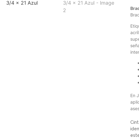
Bra
Brad
Etiq
acrí
supe
seña
inte
En J
apli
ases
Cin
iden
este