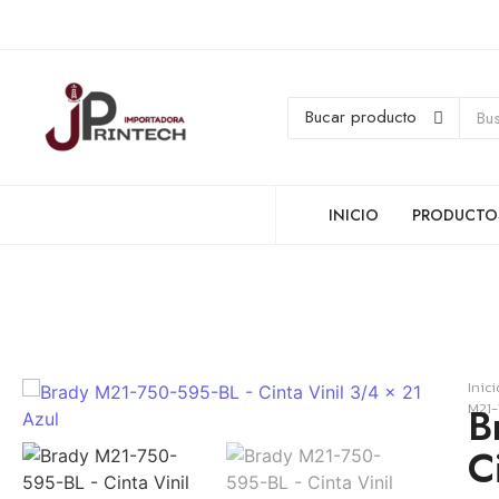
INICIO
PRODUCTO
Inici
M21-
B
C