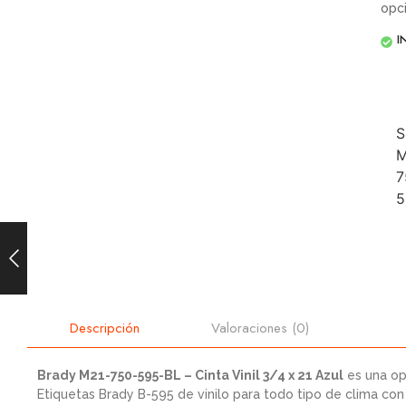
opc
I
S
M
7
5
Valoraciones (0)
Descripción
Brady M21-750-595-BL – Cinta Vinil 3/4 x 21 Azul
es una op
Etiquetas Brady B-595 de vinilo para todo tipo de clima con 