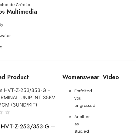
citud de Crédito
os Multimedia
dy
ywater
q
ed Product
Womenswear
Video
Forfeited
you
engrossed
☆
☆
Another
as
 HVT-Z-253/353-G –
studied