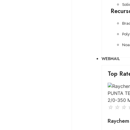
Soli
Recurs
Bra
Pol
Noa
WEBMAIL
Top Rat
☆
☆
☆
Raychem