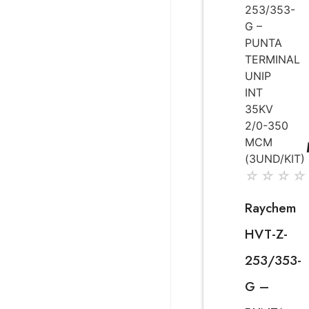
☆
☆
☆
☆
Raychem
HVT-Z-
253/353-
G –