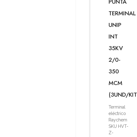
PUNTA
TERMINAL
UNIP
INT
35KV
2/0-
350
MCM
(3UND/KIT
Terminal
eléctrico
Raychem
SKU HVT-
Z-