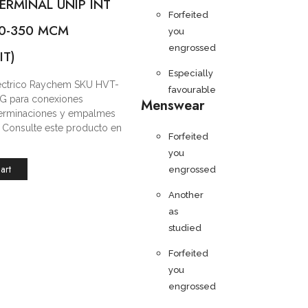
ERMINAL UNIP INT
Forfeited
/0-350 MCM
you
engrossed
IT)
Especially
léctrico Raychem SKU HVT-
favourable
G para conexiones
Menswear
 terminaciones y empalmes
s. Consulte este producto en
Forfeited
you
art
engrossed
Another
as
studied
Forfeited
you
engrossed