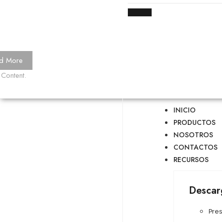
d More
 Content.
INICIO
PRODUCTOS
NOSOTROS
CONTACTOS
RECURSOS
Descar
Pre