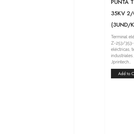
PUNTA T
35KV 2
(3UND/K
Terminal e
Z-253/353-
eléctricas,
industriale
Jprintech…
Add to C