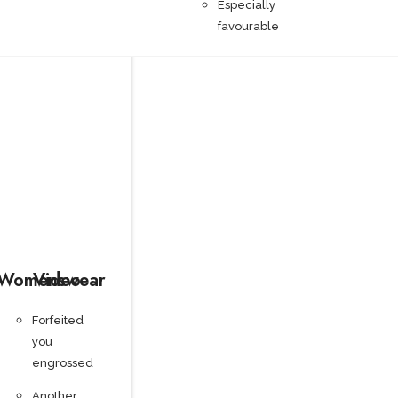
Especially
favourable
Womenswear
Video
Forfeited
you
engrossed
Another