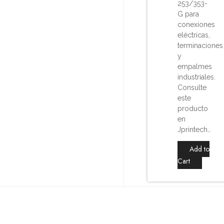
253/353-
G para
conexiones
eléctricas,
terminaciones
y
empalmes
industriales.
Consulte
este
producto
en
Jprintech…
Add to
Cart