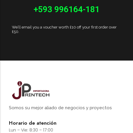
+593 996164-181
We’ll email you a voucher worth £10 off your first order over
£50.
Somos su mejor aliado de negocios y proyectos
Horario de atención
Lun – Vie: 8:30 – 17:00