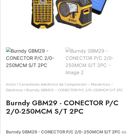
☆
☆
☆
☆
☆
Raychem HVT-Z-253/353-G – PUNTA
TERMINAL UNIP INT 35KV 2/0-350 MCM
(3UND/KIT)
Terminal eléctrico Raychem SKU HVT-Z-253/353-G
Inicio
/
Conectores eléctricos de Compresión – Mecánicos –
para conexiones eléctricas, terminaciones y empalmes
Eléctricos
/ Burndy GBM29 – CONECTOR P/C 2/0-250MCM S/T 2PC
industriales. Consulte este producto en Jprintech…
Burndy GBM29 - CONECTOR P/C
2/0-250MCM S/T 2PC
Add to Cart
Womenswear
Burndy GBM29 - CONECTOR P/C 2/0-250MCM S/T 2PC
es