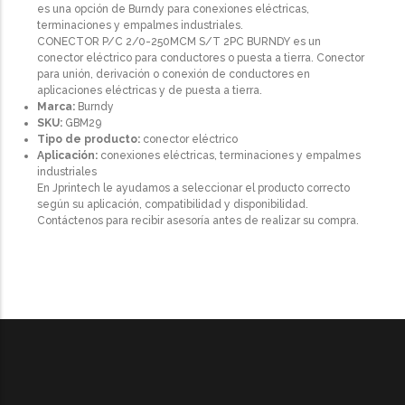
es una opción de Burndy para conexiones eléctricas,
terminaciones y empalmes industriales.
CONECTOR P/C 2/0-250MCM S/T 2PC BURNDY es un
conector eléctrico para conductores o puesta a tierra. Conector
para unión, derivación o conexión de conductores en
aplicaciones eléctricas y de puesta a tierra.
Marca:
Burndy
SKU:
GBM29
Tipo de producto:
conector eléctrico
Aplicación:
conexiones eléctricas, terminaciones y empalmes
industriales
En Jprintech le ayudamos a seleccionar el producto correcto
según su aplicación, compatibilidad y disponibilidad.
Contáctenos para recibir asesoría antes de realizar su compra.