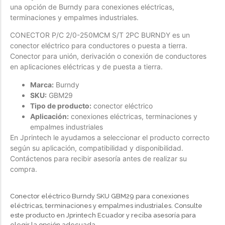
una opción de Burndy para conexiones eléctricas,
Forfeited you engrossed
terminaciones y empalmes industriales.
Another as studied
CONECTOR P/C 2/0-250MCM S/T 2PC BURNDY es un
Forfeited you engrossed
conector eléctrico para conductores o puesta a tierra.
Conector para unión, derivación o conexión de conductores
Especially favourable
en aplicaciones eléctricas y de puesta a tierra.
Menswear
Marca:
Burndy
SKU:
GBM29
Forfeited you engrossed
Tipo de producto:
conector eléctrico
Another as studied
Aplicación:
conexiones eléctricas, terminaciones y
Forfeited you engrossed
empalmes industriales
En Jprintech le ayudamos a seleccionar el producto correcto
Especially favourable
según su aplicación, compatibilidad y disponibilidad.
Contáctenos para recibir asesoría antes de realizar su
Video
compra.
Conector eléctrico Burndy SKU GBM29 para conexiones
eléctricas, terminaciones y empalmes industriales. Consulte
este producto en Jprintech Ecuador y reciba asesoría para
elegir la opción adecuada.