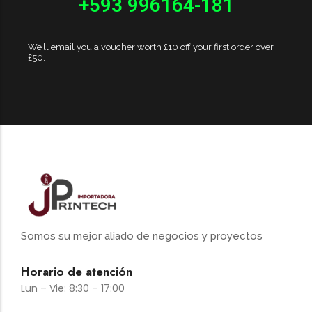
+593 996164-181
We’ll email you a voucher worth £10 off your first order over
£50.
Somos su mejor aliado de negocios y proyectos
Horario de atención
Lun – Vie: 8:30 – 17:00