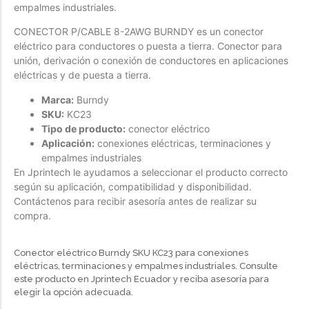
empalmes industriales.
Forfeited you engrossed
CONECTOR P/CABLE 8-2AWG BURNDY es un conector
Another as studied
eléctrico para conductores o puesta a tierra. Conector para
Forfeited you engrossed
unión, derivación o conexión de conductores en aplicaciones
eléctricas y de puesta a tierra.
Especially favourable
Marca:
Burndy
Menswear
SKU:
KC23
Tipo de producto:
conector eléctrico
Forfeited you engrossed
Aplicación:
conexiones eléctricas, terminaciones y
Another as studied
empalmes industriales
En Jprintech le ayudamos a seleccionar el producto correcto
Forfeited you engrossed
según su aplicación, compatibilidad y disponibilidad.
Especially favourable
Contáctenos para recibir asesoría antes de realizar su
compra.
Video
Conector eléctrico Burndy SKU KC23 para conexiones
eléctricas, terminaciones y empalmes industriales. Consulte
este producto en Jprintech Ecuador y reciba asesoría para
elegir la opción adecuada.