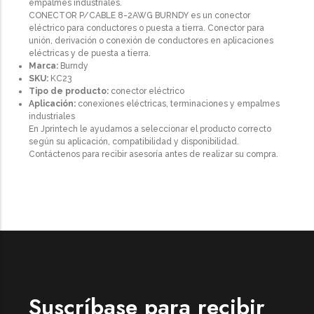
empalmes industriales.
CONECTOR P/CABLE 8-2AWG BURNDY es un conector
eléctrico para conductores o puesta a tierra. Conector para
unión, derivación o conexión de conductores en aplicaciones
eléctricas y de puesta a tierra.
Marca:
Burndy
SKU:
KC23
Tipo de producto:
conector eléctrico
Aplicación:
conexiones eléctricas, terminaciones y empalmes
industriales
En Jprintech le ayudamos a seleccionar el producto correcto
según su aplicación, compatibilidad y disponibilidad.
Contáctenos para recibir asesoría antes de realizar su compra.
Suscríbase para recibir