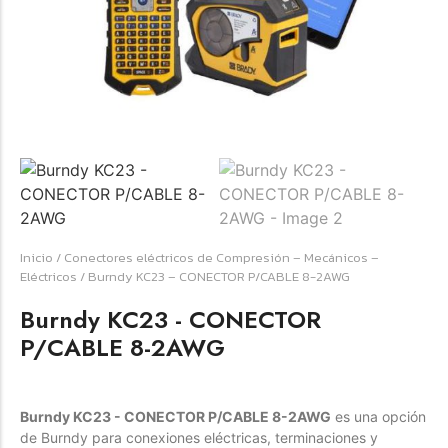
☆
☆
☆
☆
☆
Raychem HVT-Z-253/353-G – PUNTA
TERMINAL UNIP INT 35KV 2/0-350 MCM
(3UND/KIT)
Inicio
/
Conectores eléctricos de Compresión – Mecánicos –
Terminal eléctrico Raychem SKU HVT-Z-253/353-G
Eléctricos
/ Burndy KC23 – CONECTOR P/CABLE 8-2AWG
para conexiones eléctricas, terminaciones y empalmes
Burndy KC23 - CONECTOR
industriales. Consulte este producto en Jprintech…
P/CABLE 8-2AWG
Add to Cart
Burndy KC23 - CONECTOR P/CABLE 8-2AWG
es una opción
Womenswear
de Burndy para conexiones eléctricas, terminaciones y