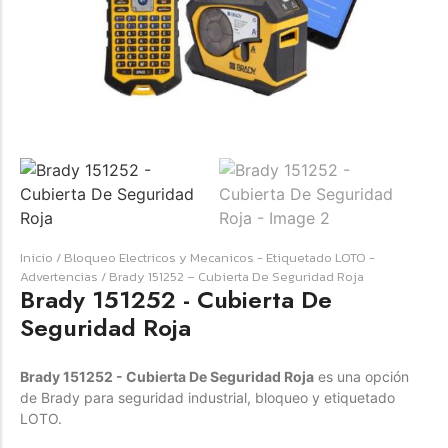
☆
☆
☆
☆
☆
Raychem HVT-Z-253/353-G – PUNTA
TERMINAL UNIP INT 35KV 2/0-350 MCM
(3UND/KIT)
Inicio
/
Bloqueo Electricos y Mecanicos - Etiquetado LOTO -
Terminal eléctrico Raychem SKU HVT-Z-253/353-G
Advertencias
/ Brady 151252 – Cubierta De Seguridad Roja
para conexiones eléctricas, terminaciones y empalmes
Brady 151252 - Cubierta De
industriales. Consulte este producto en Jprintech…
Seguridad Roja
Brady 151252 - Cubierta De Seguridad Roja
es una opción
Add to Cart
de Brady para seguridad industrial, bloqueo y etiquetado
LOTO.
Womenswear