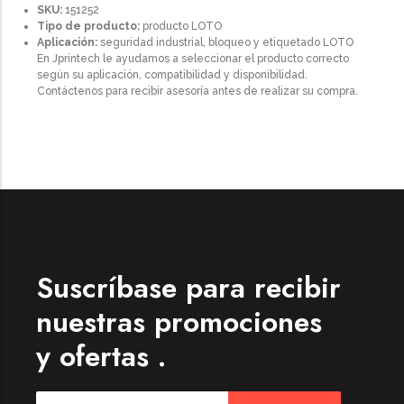
SKU:
151252
Tipo de producto:
producto LOTO
Aplicación:
seguridad industrial, bloqueo y etiquetado LOTO
En Jprintech le ayudamos a seleccionar el producto correcto
según su aplicación, compatibilidad y disponibilidad.
Contáctenos para recibir asesoría antes de realizar su compra.
Suscríbase para recibir
nuestras promociones
y ofertas .