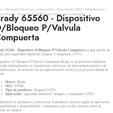
cio
/
Bloqueo Electricos y Mecanicos - Etiquetado LOTO - Advertencias
/
dy 65560 – Dispositivo D/Bloqueo P/Valvula Compuerta
rady 65560 - Dispositivo
/Bloqueo P/Valvula
ompuerta
dy 65560 - Dispositivo D/Bloqueo P/Valvula Compuerta
es una opción de
dy para seguridad industrial, bloqueo y etiquetado LOTO.
positivo D/ Bloqueo P/Valvula Compuerta Brady es un producto industrial
lizado habitualmente en instalaciones eléctricas, de telecomunicaciones o de
raestructura, de acuerdo con su especificación técnica y el proyecto donde se
ale.
Marca:
Brady
SKU:
65560
Tipo de producto:
bloqueo LOTO
Aplicación:
seguridad industrial, bloqueo y etiquetado LOTO
Jprintech le ayudamos a seleccionar el producto correcto según su aplicación,
patibilidad y disponibilidad. Contáctenos para recibir asesoría antes de
lizar su compra.