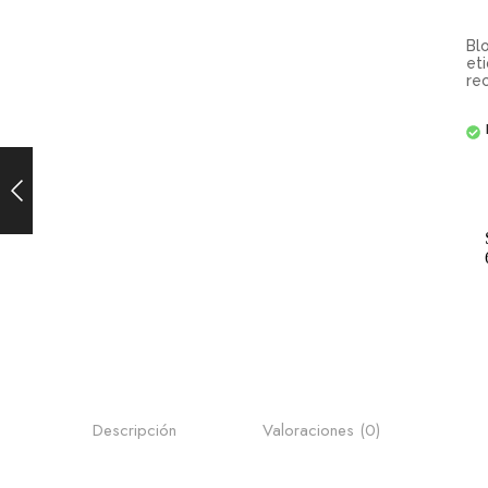
Bl
et
re
Descripción
Valoraciones (0)