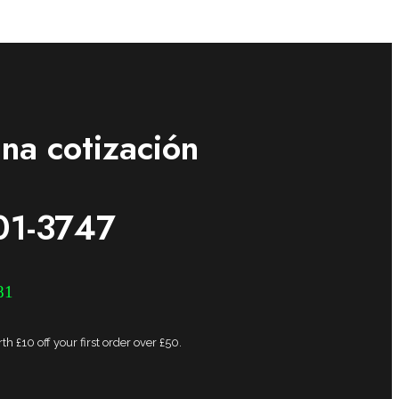
na cotización
01-3747
81
h £10 off your first order over £50.