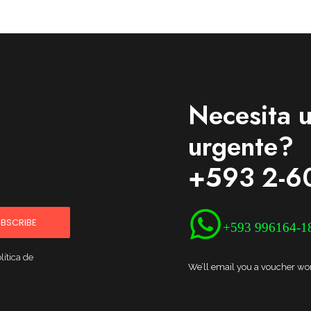
Necesita u
urgente?
+593 2-6
BSCRIBE
+593 996164-1
lítica de
We’ll email you a voucher wort