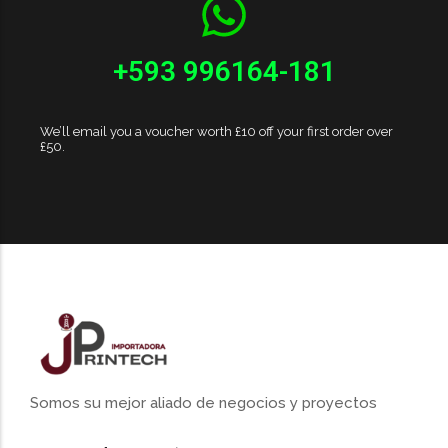
+593 996164-181
We’ll email you a voucher worth £10 off your first order over
£50.
Somos su mejor aliado de negocios y proyectos