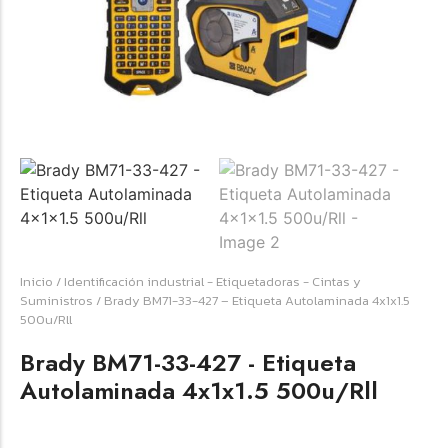
☆
☆
☆
☆
☆
Raychem HVT-Z-253/353-G – PUNTA
TERMINAL UNIP INT 35KV 2/0-350 MCM
(3UND/KIT)
Terminal eléctrico Raychem SKU HVT-Z-253/353-G
Inicio
/
Identificación industrial - Etiquetadoras - Cintas y
para conexiones eléctricas, terminaciones y empalmes
Suministros
/ Brady BM71-33-427 – Etiqueta Autolaminada 4x1x1.5
industriales. Consulte este producto en Jprintech…
500u/Rll
Brady BM71-33-427 - Etiqueta
Add to Cart
Autolaminada 4x1x1.5 500u/Rll
Womenswear