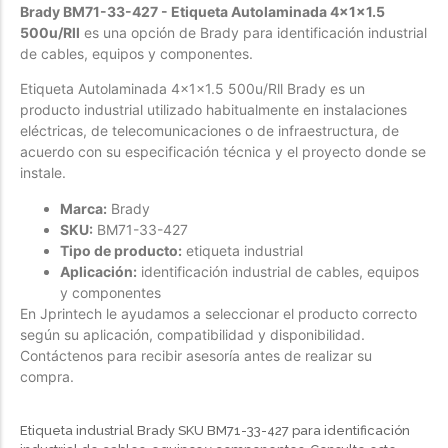
Brady BM71-33-427 - Etiqueta Autolaminada 4x1x1.5
Forfeited you engrossed
500u/Rll
es una opción de Brady para identificación industrial
de cables, equipos y componentes.
Another as studied
Forfeited you engrossed
Etiqueta Autolaminada 4x1x1.5 500u/Rll Brady es un
producto industrial utilizado habitualmente en instalaciones
Especially favourable
eléctricas, de telecomunicaciones o de infraestructura, de
Menswear
acuerdo con su especificación técnica y el proyecto donde se
instale.
Forfeited you engrossed
Marca:
Brady
Another as studied
SKU:
BM71-33-427
Tipo de producto:
etiqueta industrial
Forfeited you engrossed
Aplicación:
identificación industrial de cables, equipos
Especially favourable
y componentes
En Jprintech le ayudamos a seleccionar el producto correcto
Video
según su aplicación, compatibilidad y disponibilidad.
Contáctenos para recibir asesoría antes de realizar su
compra.
Etiqueta industrial Brady SKU BM71-33-427 para identificación