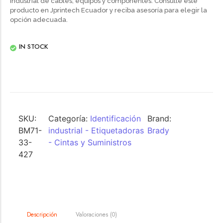
industrial de cables, equipos y componentes. Consulte este
producto en Jprintech Ecuador y reciba asesoría para elegir la
opción adecuada.
IN STOCK
SKU:
Categoría:
Identificación
Brand:
BM71-
industrial - Etiquetadoras
Brady
33-
- Cintas y Suministros
427
Valoraciones (0)
Descripción