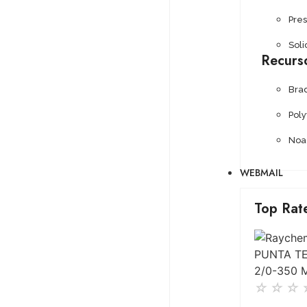
Pre
Soli
Recurs
Bra
Pol
Noa
WEBMAIL
Top Rat
☆
☆
☆