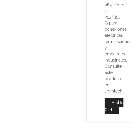
SKU HVT-
Z-
253/353-
G para
conexiones
eléctricas,
terminaciones
y
empalmes
industriales.
Consulte
este
producto
en
Jprintech…
Add to
Cart