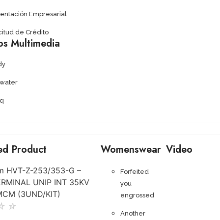
sentación Empresarial
citud de Crédito
os Multimedia
dy
ywater
q
ed Product
Womenswear
Video
Forfeited
you
engrossed
☆
☆
Another