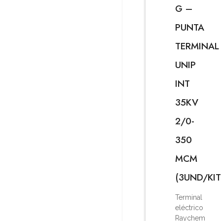
G –
PUNTA
TERMINAL
UNIP
INT
35KV
2/0-
350
MCM
(3UND/KIT
Terminal
eléctrico
Raychem