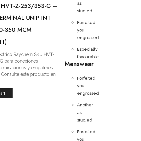
as
 HVT-Z-253/353-G –
studied
ERMINAL UNIP INT
Forfeited
/0-350 MCM
you
engrossed
IT)
Especially
léctrico Raychem SKU HVT-
favourable
G para conexiones
Menswear
 terminaciones y empalmes
s. Consulte este producto en
Forfeited
you
art
engrossed
Another
as
studied
Forfeited
you