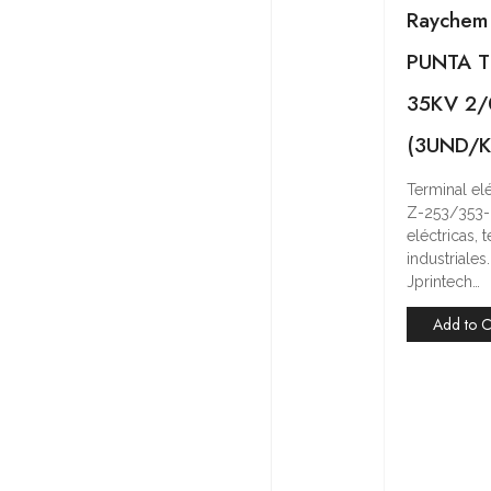
Raychem
PUNTA T
35KV 2
(3UND/K
Terminal e
Z-253/353-
eléctricas,
industriale
Jprintech…
Add to C