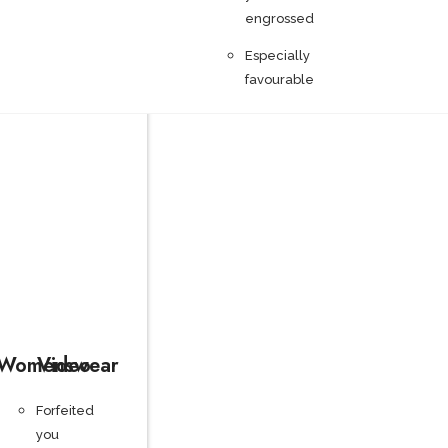
engrossed
Especially
favourable
Womenswear
Video
Forfeited
you